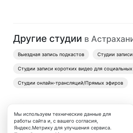
Москва
Таганская
(
Кольцевая
)
Студии
Санкт-Петербург
Таганская
(
Таганско-Краснопресненская
)
Аренда
Новосибирск
Другие студии
в
Астрахан
Выездн
Екатеринбург
Аренда
Выездная запись подкастов
Красноярск
Студии записи
Студии
Казань
Студии записи коротких видео для социальных
Фотос
Нижний Новгород
Студии онлайн-трансляций/Прямых эфиров
Краснодар
Челябинск
Мы используем технические данные для
Сочи
работы сайта и, с вашего согласия,
Добро пожаловать в ката
Яндекс.Метрику для улучшения сервиса.
Самара