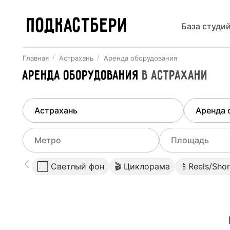
ПОДКАСТБЕРИ
База студи
Главная
Астрахань
Аренда оборудования
Аренда оборудования
в
Астрахани
Найдено
1
город
Выберит
Астрахань
Все ст
Выберите метро
Выберите диа
⬜️ Светлый фон
🎬 Циклорама
📱Reels/Shor
Студии
Выберите город
0
Не указывать
Студии
Не указывать
Марксистская
(
Калининская
)
Студии