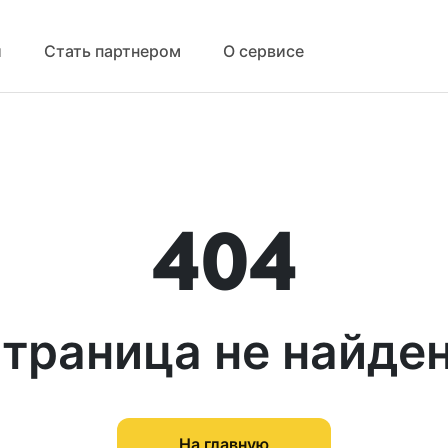
й
Стать партнером
О сервисе
404
траница не найде
На главную