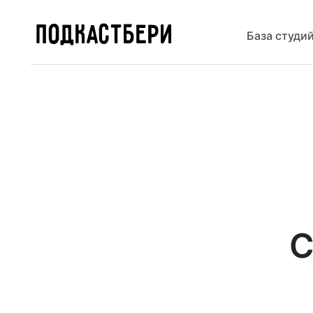
ПОДКАСТБЕРИ
База студи
С