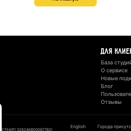
ДЛЯ КЛИЕ
База студи
О сервисе
Новые под
Блог
Пользовате
Отзывы
English
Города присут
, ОГРНИП 326246800097782)