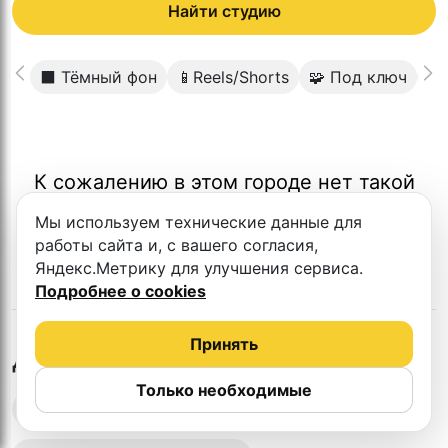
Найти студию
⬛️ Тёмный фон
📱Reels/Shorts
🧩 Под ключ
👥
К сожалению в этом городе нет такой
студии
Мы используем технические данные для
работы сайта и, с вашего согласия,
Яндекс.Метрику для улучшения сервиса.
Подробнее о cookies
Принять
в
Анапе
Другие студии
Только необходимые
Выездная запись подкастов